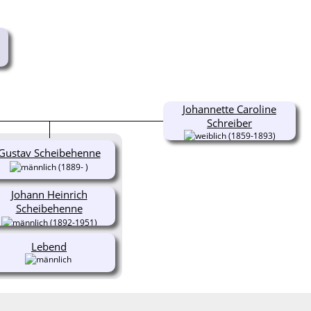
Johannette Caroline
Schreiber
(1859-1893)
Gustav Scheibehenne
(1889- )
Johann Heinrich
Scheibehenne
(1892-1951)
Lebend