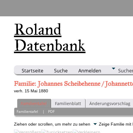
Roland
Datenbank
Startseite
Suche
Anmelden
Suche
Familie: Johannes Scheibehenne / Johannett
verh. 15 Mai 1880
Familientafel
Familienblatt
Änderungsvorschlag
Familientafel
|
PDF
Ziehen oder scrollen, um mehr zu sehen
Zeige Familie mit