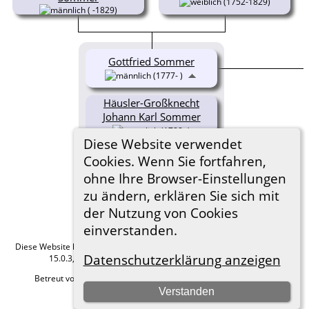
(1752-1829)
( -1829)
Gottfried Sommer
(1777- )
Häusler-Großknecht
Johann Karl Sommer
(1788- )
Diese Website verwendet
Maria Rosina Sommer
Cookies. Wenn Sie fortfahren,
(1781- )
ohne Ihre Browser-Einstellungen
zu ändern, erklären Sie sich mit
der Nutzung von Cookies
einverstanden.
Diese Website läuft mit
The Next Generation of Genealogy Sitebuilding
v.
Datenschutzerklärung anzeigen
15.0.3, programmiert von Darrin Lythgoe © 2001-2026.
Betreut von
Roland zu Dortmund e.V.
. |
Datenschutzerklärung
.
Verstanden
Hier geht es zum Impressum