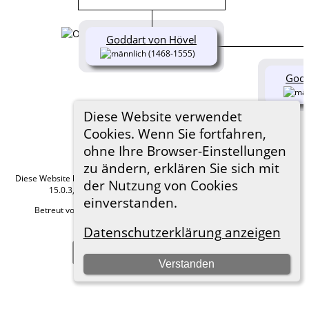
Goddart von Hövel
(1468-1555)
Godd
Diese Website verwendet
Cookies. Wenn Sie fortfahren,
ohne Ihre Browser-Einstellungen
zu ändern, erklären Sie sich mit
Diese Website läuft mit
The Next Generation of Genealogy Sitebuilding
v.
der Nutzung von Cookies
15.0.3, programmiert von Darrin Lythgoe © 2001-2026.
einverstanden.
Betreut von
Roland zu Dortmund e.V.
. |
Datenschutzerklärung
.
Datenschutzerklärung anzeigen
Hier geht es zum Impressum
Zur Desktop-Webseite wechseln
Verstanden