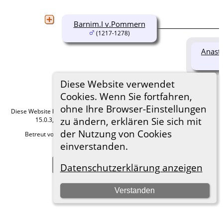
Barnim.I v.Pommern
(1217-1278)
Anast
Diese Website verwendet
Cookies. Wenn Sie fortfahren,
ohne Ihre Browser-Einstellungen
Diese Website läuft mit
The Next Generation of Genealogy Sitebuilding
v.
zu ändern, erklären Sie sich mit
15.0.3, programmiert von Darrin Lythgoe © 2001-2026.
der Nutzung von Cookies
Betreut von
Roland zu Dortmund e.V.
. |
Datenschutzerklärung
.
einverstanden.
Hier geht es zum Impressum
Zur Desktop-Webseite wechseln
Datenschutzerklärung anzeigen
Verstanden