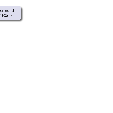
llermund
-1302)