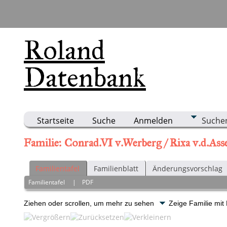
Roland
Datenbank
Startseite
Suche
Anmelden
Suche
Familie: Conrad.VI v.Werberg / Rixa v.d.As
Familientafel
Familienblatt
Änderungsvorschlag
Familientafel
|
PDF
Ziehen oder scrollen, um mehr zu sehen
Zeige Familie mit