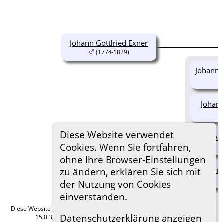
Johann Gottfried Exner
(1774-1829)
Johanne
Johann
Diese Website verwendet
Johan
Cookies. Wenn Sie fortfahren,
ohne Ihre Browser-Einstellungen
Johann
zu ändern, erklären Sie sich mit
der Nutzung von Cookies
einverstanden.
Diese Website läuft mit
The Next Generation of Genealogy Sitebuilding
v.
Datenschutzerklärung anzeigen
15.0.3, programmiert von Darrin Lythgoe © 2001-2026.