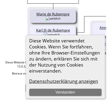
Marie de Rubempre
Anne
Karl.III de Rubempre
Diese Website verwendet
Mari
Cookies. Wenn Sie fortfahren,
ohne Ihre Browser-Einstellungen
zu ändern, erklären Sie sich mit
Diese Website läuft mit
The Next Generation of Genealogy Sitebuilding
v.
der Nutzung von Cookies
15.0.3, programmiert von Darrin Lythgoe © 2001-2026.
einverstanden.
Betreut von
Roland zu Dortmund e.V.
. |
Datenschutzerklärung
.
Datenschutzerklärung anzeigen
Hier geht es zum Impressum
Zur Desktop-Webseite wechseln
Verstanden