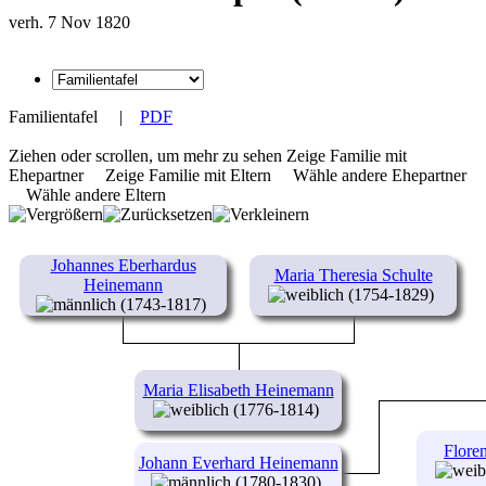
verh. 7 Nov 1820
Familientafel
|
PDF
Ziehen oder scrollen, um mehr zu sehen
Zeige Familie mit
Ehepartner
Zeige Familie mit Eltern
Wähle andere Ehepartner
Wähle andere Eltern
Johannes Eberhardus
Maria Theresia Schulte
Heinemann
(1754-1829)
(1743-1817)
Maria Elisabeth Heinemann
(1776-1814)
Flore
Johann Everhard Heinemann
(1780-1830)