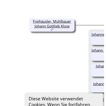
Freihäusler, Mühlbauer
Johann Gottlieb Klose
Johanne 
Johann Ca
Johann
Johann 
Diese Website verwendet
Caroli
Cookies. Wenn Sie fortfahren,