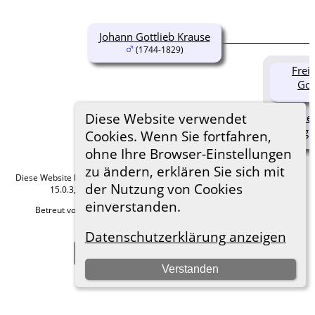
Johann Gottlieb Krause
(1744-1829)
Frei
Got
Diese Website verwendet
Johanne 
ge
Cookies. Wenn Sie fortfahren,
ohne Ihre Browser-Einstellungen
zu ändern, erklären Sie sich mit
Diese Website läuft mit
The Next Generation of Genealogy Sitebuilding
v.
der Nutzung von Cookies
15.0.3, programmiert von Darrin Lythgoe © 2001-2026.
einverstanden.
Betreut von
Roland zu Dortmund e.V.
. |
Datenschutzerklärung
.
Hier geht es zum Impressum
Datenschutzerklärung anzeigen
Zur Desktop-Webseite wechseln
Verstanden