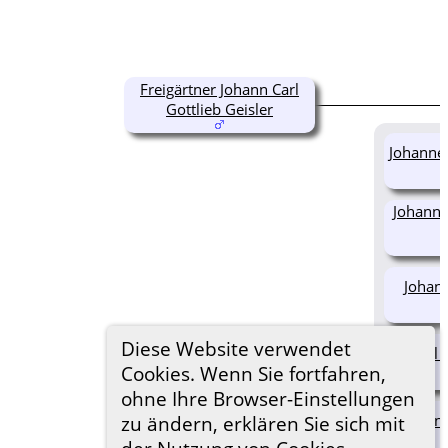
Freigärtner Johann Carl
Gottlieb Geisler
Johanne 
Johann 
Johann
Diese Website verwendet
Carl 
Cookies. Wenn Sie fortfahren,
ohne Ihre Browser-Einstellungen
Johann
zu ändern, erklären Sie sich mit