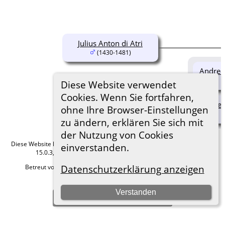
Julius Anton di Atri
(1430-1481)
Andrea 
Diese Website verwendet
Cookies. Wenn Sie fortfahren,
Beli
ohne Ihre Browser-Einstellungen
zu ändern, erklären Sie sich mit
der Nutzung von Cookies
Diese Website läuft mit
The Next Generation of Genealogy Sitebuilding
v.
einverstanden.
15.0.3, programmiert von Darrin Lythgoe © 2001-2026.
Betreut von
Roland zu Dortmund e.V.
. |
Datenschutzerklärung
.
Datenschutzerklärung anzeigen
Hier geht es zum Impressum
Verstanden
Zur Desktop-Webseite wechseln