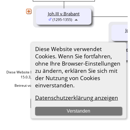
Joh.III v.Brabant
(1295-1355)
Jo
Diese Website verwendet
Mec
Cookies. Wenn Sie fortfahren,
(
ohne Ihre Browser-Einstellungen
zu ändern, erklären Sie sich mit
Diese Website läuft mit
The Next Generation of Genealogy Sitebuilding
v.
der Nutzung von Cookies
15.0.3, programmiert von Darrin Lythgoe © 2001-2026.
einverstanden.
Betreut von
Roland zu Dortmund e.V.
. |
Datenschutzerklärung
.
Hier geht es zum Impressum
Datenschutzerklärung anzeigen
Zur Desktop-Webseite wechseln
Verstanden