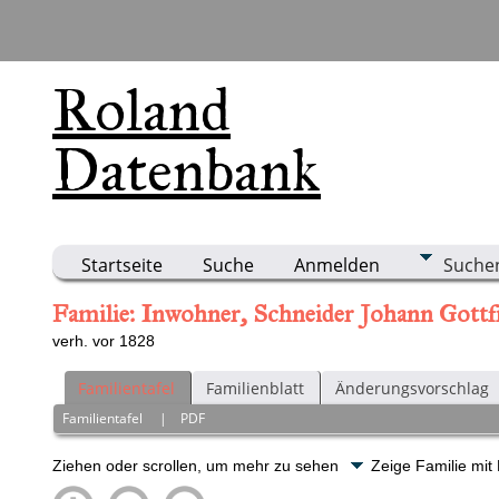
Roland
Datenbank
Startseite
Suche
Anmelden
Suche
Familie: Inwohner, Schneider Johann Gottfr
verh. vor 1828
Familientafel
Familienblatt
Änderungsvorschlag
Familientafel
|
PDF
Ziehen oder scrollen, um mehr zu sehen
Zeige Familie mit