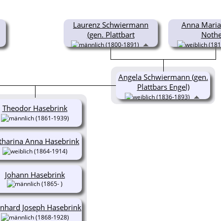
Laurenz Schwiermann
Anna Maria
(gen. Plattbart
Nothe
(1800-1891)
(181
Angela Schwiermann (gen.
Plattbars Engel)
(1836-1893)
Theodor Hasebrink
(1861-1939)
tharina Anna Hasebrink
(1864-1914)
Johann Hasebrink
(1865- )
nhard Joseph Hasebrink
(1868-1928)