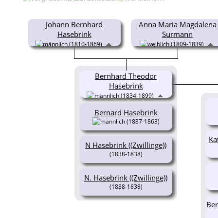
Johann Bernhard
Anna Maria Magdalena
Hasebrink
Surmann
(1810-1869)
(1809-1839)
Bernhard Theodor
Hasebrink
(1834-1899)
Bernard Hasebrink
(1837-1863)
Ka
N Hasebrink ((Zwillinge))
(1838-1838)
N. Hasebrink ((Zwillinge))
(1838-1838)
Ber