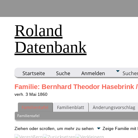
Roland
Datenbank
Startseite
Suche
Anmelden
Suche
Familie: Bernhard Theodor Hasebrink /
verh. 3 Mai 1860
Familientafel
Familienblatt
Änderungsvorschlag
Familientafel
Ziehen oder scrollen, um mehr zu sehen
Zeige Familie mit