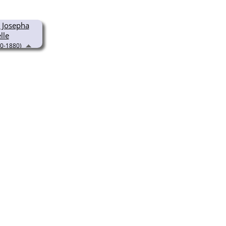
 Josepha
lle
0-1880)