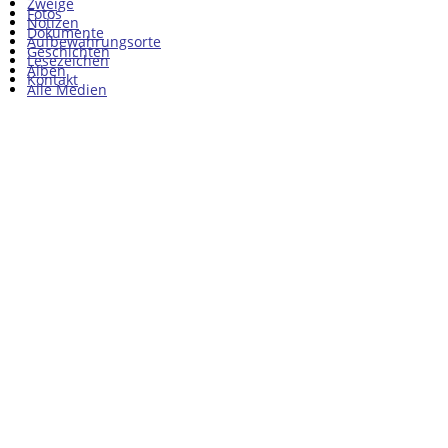
Zweige
Fotos
Notizen
Dokumente
Aufbewahrungsorte
Geschichten
Lesezeichen
Alben
Kontakt
Alle Medien