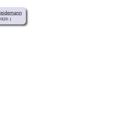
Heidemann
1820- )