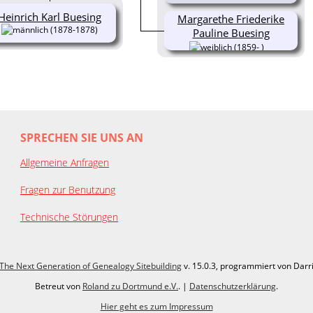
Heinrich Karl Buesing
Margarethe Friederike
(1878-1878)
Pauline Buesing
(1859- )
SPRECHEN SIE UNS AN
Allgemeine Anfragen
Fragen zur Benutzung
Technische Störungen
The Next Generation of Genealogy Sitebuilding
v. 15.0.3, programmiert von Darr
Betreut von
Roland zu Dortmund e.V.
. |
Datenschutzerklärung
.
Hier geht es zum Impressum