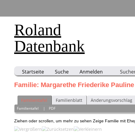
Roland
Datenbank
Startseite
Suche
Anmelden
Suche
Familie: Margarethe Friederike Paulin
Familientafel
Familienblatt
Änderungsvorschlag
Familientafel
|
PDF
Ziehen oder scrollen, um mehr zu sehen
Zeige Familie mit Eh