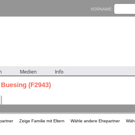
VORNAME:
n
Medien
Info
e Buesing (F2943)
epartner
Zeige Familie mit Eltern
Wähle andere Ehepartner
Wähl