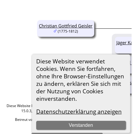
Christian Gottfried Geisler
(1775-1812)
Jäger Kar
Diese Website verwendet
Carl 
Cookies. Wenn Sie fortfahren,
ohne Ihre Browser-Einstellungen
Ernst
zu ändern, erklären Sie sich mit
der Nutzung von Cookies
einverstanden.
Diese Website läuft mit
The Next Generation of Genealogy Sitebuilding
v.
Datenschutzerklärung anzeigen
15.0.3, programmiert von Darrin Lythgoe © 2001-2026.
Betreut von
Roland zu Dortmund e.V.
. |
Datenschutzerklärung
.
Verstanden
Hier geht es zum Impressum