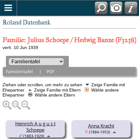
Roland Datenbank
Familie: Julius Schoepe / Hedwig Banze (F3238)
verh. 10 Jun 1939
Familientafel
|
PDF
Ziehen oder scrollen, um mehr zu sehen
Zeige Familie mit
Ehepartner
Zeige Familie mit Eltern
Wähle andere
Ehepartner
Wähle andere Eltern
Heinrich A u g u s t
Anna Kracht
Schoepe
(1884-1953)
(1883-1929)