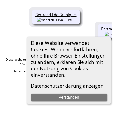
Bertrand.I de Bruniquel
(1198-1249)
Bertran
Diese Website verwendet
Cookies. Wenn Sie fortfahren,
ohne Ihre Browser-Einstellungen
Diese Website läuft mit
The Next Generation of Genealogy Sitebuilding
v.
zu ändern, erklären Sie sich mit
15.0.3, programmiert von Darrin Lythgoe © 2001-2026.
der Nutzung von Cookies
Betreut von
Roland zu Dortmund e.V.
. |
Datenschutzerklärung
.
einverstanden.
Hier geht es zum Impressum
Datenschutzerklärung anzeigen
Zur Desktop-Webseite wechseln
Verstanden