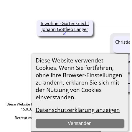
Inwohner-Gartenknecht
Johann Gottlieb Langer
Christia
Diese Website verwendet
Johann 
Cookies. Wenn Sie fortfahren,
ohne Ihre Browser-Einstellungen
Johann 
zu ändern, erklären Sie sich mit
der Nutzung von Cookies
einverstanden.
Diese Website läuft mit
The Next Generation of Genealogy Sitebuilding
v.
Datenschutzerklärung anzeigen
15.0.3, programmiert von Darrin Lythgoe © 2001-2026.
Betreut von
Roland zu Dortmund e.V.
. |
Datenschutzerklärung
.
Verstanden
Hier geht es zum Impressum