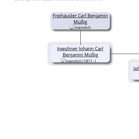
Freihäusler Carl Benjamin
Müßig
Inwohner Johann Carl
Benjamin Müßig
(1811- )
Jo