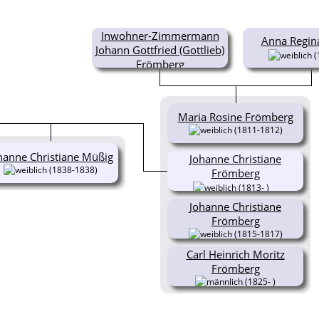
Inwohner-Zimmermann
Anna Regin
Johann Gottfried (Gottlieb)
(
Frömberg
(1776- )
Maria Rosine Frömberg
(1811-1812)
hanne Christiane Müßig
Johanne Christiane
(1838-1838)
Frömberg
(1813- )
Johanne Christiane
Frömberg
(1815-1817)
Carl Heinrich Moritz
Frömberg
(1825- )