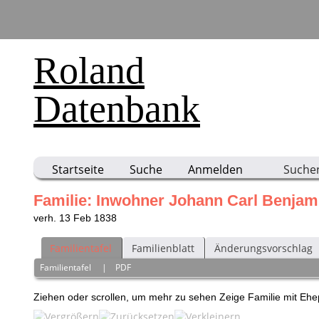
Roland
Datenbank
Startseite
Suche
Anmelden
Suche
Familie: Inwohner Johann Carl Benjam
verh. 13 Feb 1838
Familientafel
Familienblatt
Änderungsvorschlag
Familientafel
|
PDF
Ziehen oder scrollen, um mehr zu sehen
Zeige Familie mit Eh