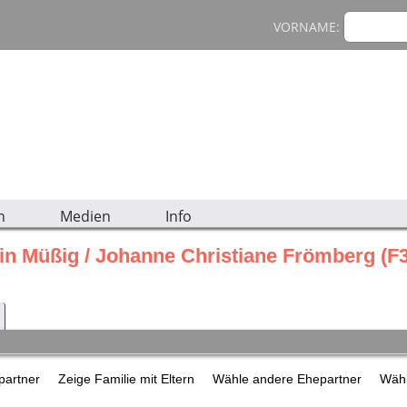
VORNAME:
n
Medien
Info
in Müßig / Johanne Christiane Frömberg (F
epartner
Zeige Familie mit Eltern
Wähle andere Ehepartner
Wähl