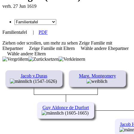
verh. 27 Jun 1619
Familientafel
|
PDF
Ziehen oder scrollen, um mehr zu sehen
Zeige Familie mit
Ehepartner
Zeige Familie mit Eltern
Wähle andere Ehepartner
Wähle andere Eltern
Jacob v.Duras
Marg. Montgomery
(1547-1626)
Guy Aldonce de Durfort
(1605-1665)
Jacob H