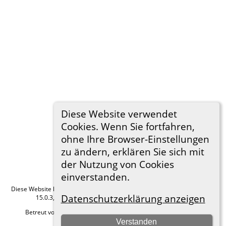
Diese Website verwendet
Cookies. Wenn Sie fortfahren,
ohne Ihre Browser-Einstellungen
zu ändern, erklären Sie sich mit
der Nutzung von Cookies
einverstanden.
Diese Website läuft mit
The Next Generation of Genealogy Sitebuilding
v.
Datenschutzerklärung anzeigen
15.0.3, programmiert von Darrin Lythgoe © 2001-2026.
Betreut von
Roland zu Dortmund e.V.
. |
Datenschutzerklärung
.
Verstanden