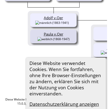
Adolf v.Oer
(1863-1941)
Paula v.Oer
(1868-1947)
M
Diese Website verwendet
Cookies. Wenn Sie fortfahren,
ohne Ihre Browser-Einstellungen
zu ändern, erklären Sie sich mit
der Nutzung von Cookies
einverstanden.
Diese Website läuft mit
The Next Generation of Genealogy Sitebuilding
v.
Datenschutzerklärung anzeigen
15.0.3, programmiert von Darrin Lythgoe © 2001-2026.