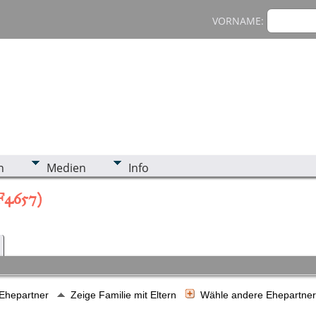
VORNAME:
n
Medien
Info
(F4657)
 Ehepartner
Zeige Familie mit Eltern
Wähle andere Ehepartne