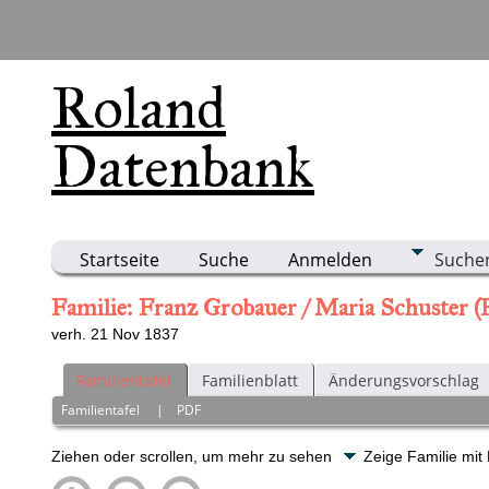
Roland
Datenbank
Startseite
Suche
Anmelden
Suche
Familie: Franz Grobauer / Maria Schuster 
verh. 21 Nov 1837
Familientafel
Familienblatt
Änderungsvorschlag
Familientafel
|
PDF
Ziehen oder scrollen, um mehr zu sehen
Zeige Familie mit