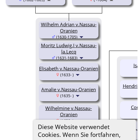
Wilhelm Adrian v.Nassau-
Oranien
(1630-1705)
Moritz Ludwig.I v.Nassau-
la.Lecq
(1631-1683)
Isa
Elisabeth v.Nassau-Oranien
(1633- )
Hendrik
Amalie v.Nassau-Oranien
(1635- )
Corn
Wilhelmine v.Nassau-
Oranien
(1638- )
Diese Website verwendet
Lu
Heinz v.Nassau-Oranien
Cookies. Wenn Sie fortfahren,
(
(1640- )