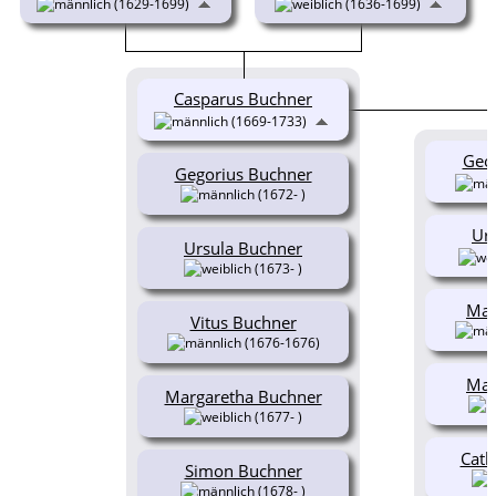
(1629-1699)
(1636-1699)
Casparus Buchner
(1669-1733)
Geo
Gegorius Buchner
(1672- )
Ur
Ursula Buchner
(1673- )
Mat
Vitus Buchner
(1676-1676)
Mat
Margaretha Buchner
(1677- )
Cath
Simon Buchner
(1678- )