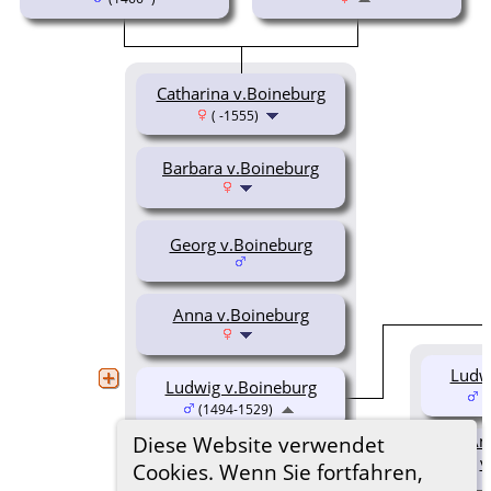
Catharina v.Boineburg
( -1555)
Barbara v.Boineburg
Georg v.Boineburg
Anna v.Boineburg
Ludw
Ludwig v.Boineburg
(
(1494-1529)
An
Diese Website verwendet
Marg.II v.Boineburg
v
Cookies. Wenn Sie fortfahren,
(1513-1570)
(