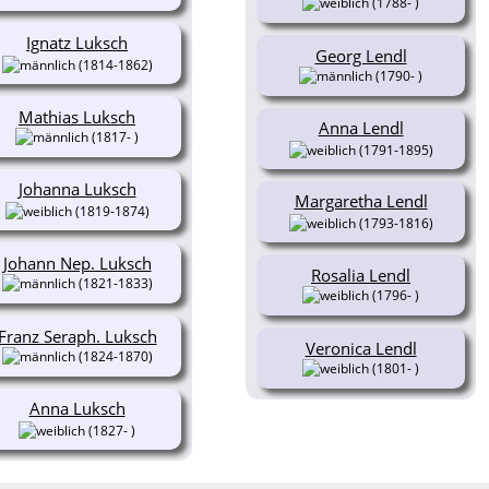
(1788- )
Ignatz Luksch
Georg Lendl
(1814-1862)
(1790- )
Mathias Luksch
Anna Lendl
(1817- )
(1791-1895)
Johanna Luksch
Margaretha Lendl
(1819-1874)
(1793-1816)
Johann Nep. Luksch
Rosalia Lendl
(1821-1833)
(1796- )
Franz Seraph. Luksch
Veronica Lendl
(1824-1870)
(1801- )
Anna Luksch
(1827- )