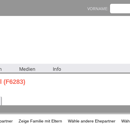
VORNAME:
n
Medien
Info
l (F6283)
epartner
Zeige Familie mit Eltern
Wähle andere Ehepartner
Wähl