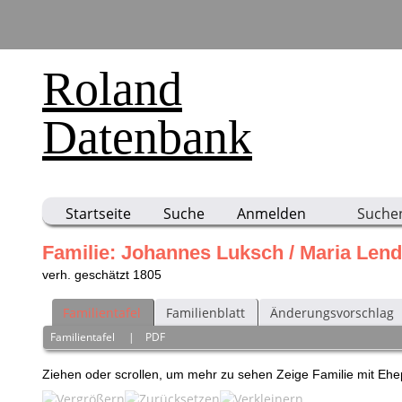
Roland
Datenbank
Startseite
Suche
Anmelden
Suche
Familie: Johannes Luksch / Maria Lend
verh. geschätzt 1805
Familientafel
Familienblatt
Änderungsvorschlag
Familientafel
|
PDF
Ziehen oder scrollen, um mehr zu sehen
Zeige Familie mit Eh