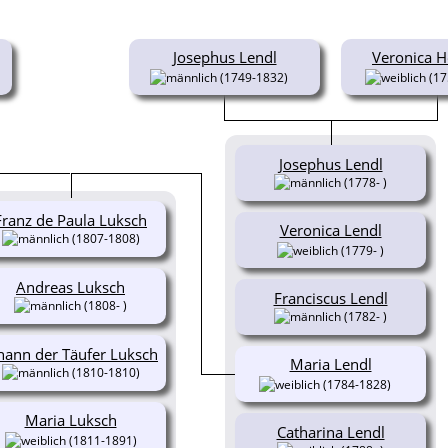
Josephus Lendl
Veronica H
(1749-1832)
(17
Josephus Lendl
(1778- )
Franz de Paula Luksch
Veronica Lendl
(1807-1808)
(1779- )
Andreas Luksch
Franciscus Lendl
(1808- )
(1782- )
hann der Täufer Luksch
Maria Lendl
(1810-1810)
(1784-1828)
Maria Luksch
Catharina Lendl
(1811-1891)