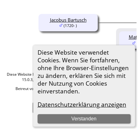
Jacobus Bartusch
(1720- )
Matt
(
Diese Website verwendet
Cookies. Wenn Sie fortfahren,
ohne Ihre Browser-Einstellungen
zu ändern, erklären Sie sich mit
Diese Website läuft mit
The Next Generation of Genealogy Sitebuilding
v.
15.0.3, programmiert von Darrin Lythgoe © 2001-2026.
der Nutzung von Cookies
Betreut von
Roland zu Dortmund e.V.
. |
Datenschutzerklärung
.
einverstanden.
Hier geht es zum Impressum
Datenschutzerklärung anzeigen
Zur Desktop-Webseite wechseln
Verstanden