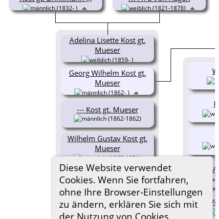
(1832- )
(1821-1878)
Adelina Lisette Kost gt.
Mueser
(1859- )
W
Georg Wilhelm Kost gt.
Mueser
(1862- )
H
--- Kost gt. Mueser
(1862-1862)
Wilhelm Gustav Kost gt.
Mueser
(1865-1931)
Diese Website verwendet
A
Cookies. Wenn Sie fortfahren,
ohne Ihre Browser-Einstellungen
Wil
zu ändern, erklären Sie sich mit
der Nutzung von Cookies