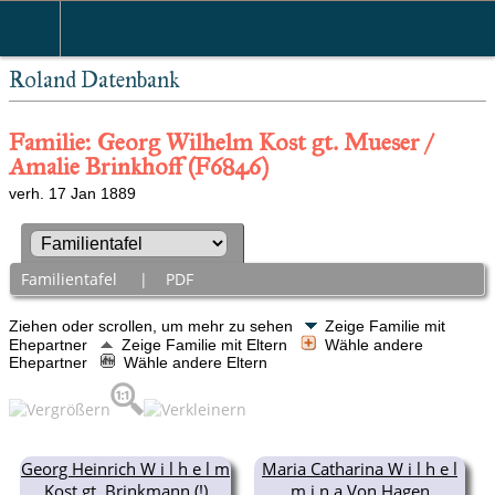
Roland Datenbank
Familie: Georg Wilhelm Kost gt. Mueser /
Amalie Brinkhoff (F6846)
verh. 17 Jan 1889
Familientafel
|
PDF
Ziehen oder scrollen, um mehr zu sehen
Zeige Familie mit
Ehepartner
Zeige Familie mit Eltern
Wähle andere
Ehepartner
Wähle andere Eltern
Georg Heinrich W i l h e l m
Maria Catharina W i l h e l
Kost gt. Brinkmann (!)
m i n a Von Hagen