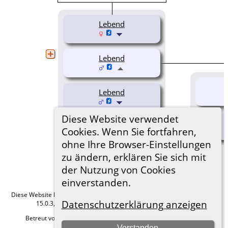
Lebend
Lebend
Lebend
Diese Website verwendet
Dunja Faulstich
Cookies. Wenn Sie fortfahren,
(1960-1961)
ohne Ihre Browser-Einstellungen
zu ändern, erklären Sie sich mit
der Nutzung von Cookies
einverstanden.
Diese Website läuft mit
The Next Generation of Genealogy Sitebuilding
v.
Datenschutzerklärung anzeigen
15.0.3, programmiert von Darrin Lythgoe © 2001-2026.
Betreut von
Roland zu Dortmund e.V.
. |
Datenschutzerklärung
.
Verstanden