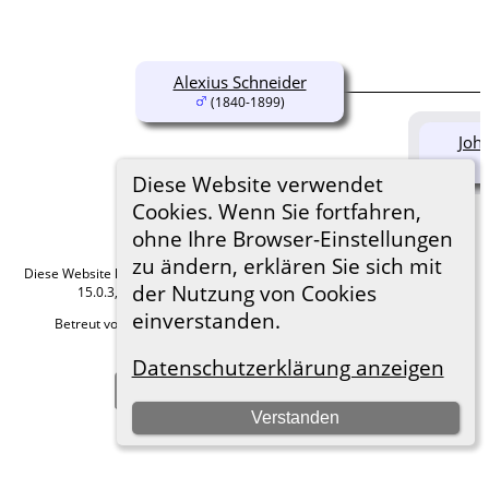
Alexius Schneider
(1840-1899)
Joh
Diese Website verwendet
Cookies. Wenn Sie fortfahren,
ohne Ihre Browser-Einstellungen
zu ändern, erklären Sie sich mit
Diese Website läuft mit
The Next Generation of Genealogy Sitebuilding
v.
der Nutzung von Cookies
15.0.3, programmiert von Darrin Lythgoe © 2001-2026.
einverstanden.
Betreut von
Roland zu Dortmund e.V.
. |
Datenschutzerklärung
.
Hier geht es zum Impressum
Datenschutzerklärung anzeigen
Zur Desktop-Webseite wechseln
Verstanden