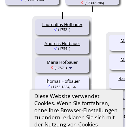
(1730-1786)
Laurentius Hofbauer
(1752- )
Ma
Andreas Hofbauer
(1754- )
Ma
Maria Hofbauer
(1757- )
Bar
Thomas Hofbauer
(1763-1834)
Diese Website verwendet
Lor
Cookies. Wenn Sie fortfahren,
ohne Ihre Browser-Einstellungen
Adal
zu ändern, erklären Sie sich mit
der Nutzung von Cookies