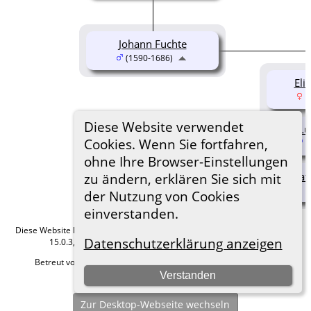
Johann Fuchte
(1590-1686)
Eli
(
Diese Website verwendet
Lu
Cookies. Wenn Sie fortfahren,
(
ohne Ihre Browser-Einstellungen
Cat
zu ändern, erklären Sie sich mit
der Nutzung von Cookies
einverstanden.
Diese Website läuft mit
The Next Generation of Genealogy Sitebuilding
v.
Datenschutzerklärung anzeigen
15.0.3, programmiert von Darrin Lythgoe © 2001-2026.
Betreut von
Roland zu Dortmund e.V.
. |
Datenschutzerklärung
.
Verstanden
Hier geht es zum Impressum
Zur Desktop-Webseite wechseln