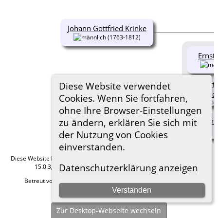
Johann Gottfried Krinke
(1763-1812)
Ernst
Gärtn
Diese Website verwendet
Got
Cookies. Wenn Sie fortfahren,
ohne Ihre Browser-Einstellungen
Johanne 
zu ändern, erklären Sie sich mit
der Nutzung von Cookies
einverstanden.
Diese Website läuft mit
The Next Generation of Genealogy Sitebuilding
v.
Datenschutzerklärung anzeigen
15.0.3, programmiert von Darrin Lythgoe © 2001-2026.
Betreut von
Roland zu Dortmund e.V.
. |
Datenschutzerklärung
.
Verstanden
Hier geht es zum Impressum
Zur Desktop-Webseite wechseln