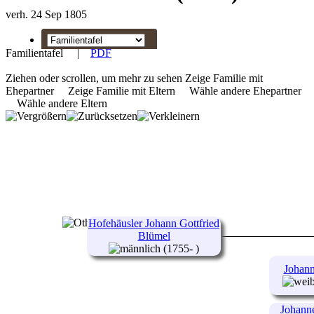
verh. 24 Sep 1805
Familientafel
|
PDF
Ziehen oder scrollen, um mehr zu sehen
Zeige Familie mit
Ehepartner
Zeige Familie mit Eltern
Wähle andere Ehepartner
Wähle andere Eltern
Hofehäusler Johann Gottfried
Blümel
(1755- )
Johann
Johanne