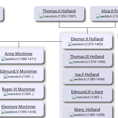
Thomas.II Holland
Alice.II F
(1350-1397)
(13
Eleonor.II Holland
(1373-1405)
Anne Mortimer
Thomas.III Holland
(1388-1411)
(1374-1399)
Edmund.V Mortimer
Joa.II Holland
(1391- )
(1380-1434)
Roger.VI Mortimer
Edmund.III v.Kent
(1393- )
(1383- )
Eleonore Mortimer
Marg. Holland
(1395-1418)
(1385-1439)