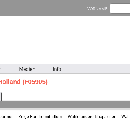
VORNAME:
n
Medien
Info
Holland (F05905)
epartner
Zeige Familie mit Eltern
Wähle andere Ehepartner
Wähl