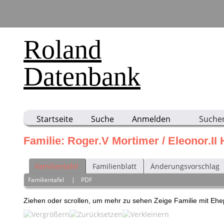
Roland
Datenbank
Startseite
Suche
Anmelden
Suche
Familie: Roger.V Mortimer / Eleonor.II 
Familientafel
Familienblatt
Änderungsvorschlag
Familientafel
|
PDF
Ziehen oder scrollen, um mehr zu sehen
Zeige Familie mit Eh