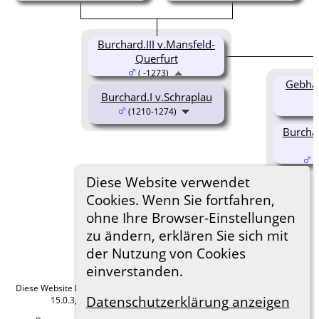
Burchard.III v.Mansfeld-
Querfurt
( -1273)
Gebhar
Burchard.I v.Schraplau
(1210-1274)
Burchar
(
Diese Website verwendet
Cookies. Wenn Sie fortfahren,
ohne Ihre Browser-Einstellungen
zu ändern, erklären Sie sich mit
der Nutzung von Cookies
einverstanden.
Diese Website läuft mit
The Next Generation of Genealogy Sitebuilding
v.
Datenschutzerklärung anzeigen
15.0.3, programmiert von Darrin Lythgoe © 2001-2026.