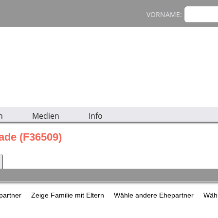
VORNAME:
n
Medien
Info
ade (F36509)
epartner
Zeige Familie mit Eltern
Wähle andere Ehepartner
Wähl