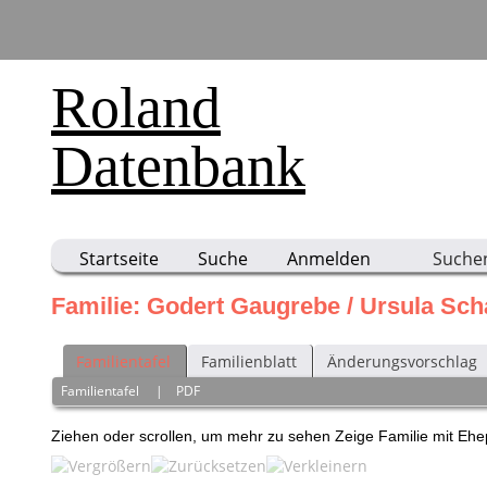
Roland
Datenbank
Startseite
Suche
Anmelden
Suche
Familie: Godert Gaugrebe / Ursula Sch
Familientafel
Familienblatt
Änderungsvorschlag
Familientafel
|
PDF
Ziehen oder scrollen, um mehr zu sehen
Zeige Familie mit Eh