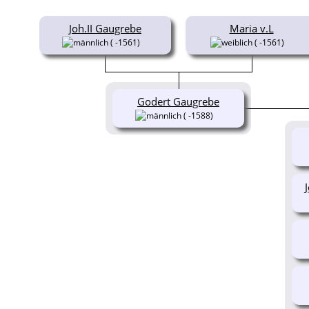
Joh.II Gaugrebe
Maria v.L
( -1561)
( -1561)
Godert Gaugrebe
( -1588)