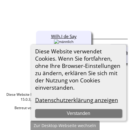
Wilh.I de Say
Diese Website verwendet
Wi
Cookies. Wenn Sie fortfahren,
ohne Ihre Browser-Einstellungen
zu ändern, erklären Sie sich mit
der Nutzung von Cookies
einverstanden.
Diese Website läuft mit
The Next Generation of Genealogy Sitebuilding
v.
Datenschutzerklärung anzeigen
15.0.3, programmiert von Darrin Lythgoe © 2001-2026.
Betreut von
Roland zu Dortmund e.V.
. |
Datenschutzerklärung
.
Verstanden
Hier geht es zum Impressum
Zur Desktop-Webseite wechseln