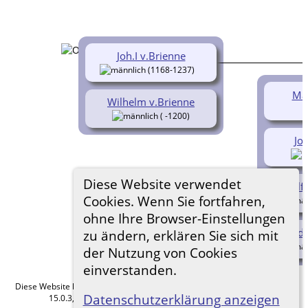
Joh.I v.Brienne
(1168-1237)
Mar
Wilhelm v.Brienne
( -1200)
Joh
Diese Website verwendet
Alf
Cookies. Wenn Sie fortfahren,
ohne Ihre Browser-Einstellungen
Ludw
zu ändern, erklären Sie sich mit
der Nutzung von Cookies
einverstanden.
Diese Website läuft mit
The Next Generation of Genealogy Sitebuilding
v.
Datenschutzerklärung anzeigen
15.0.3, programmiert von Darrin Lythgoe © 2001-2026.