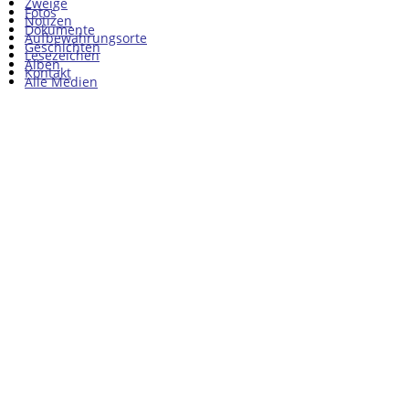
Zweige
Fotos
Notizen
Dokumente
Aufbewahrungsorte
Geschichten
Lesezeichen
Alben
Kontakt
Alle Medien