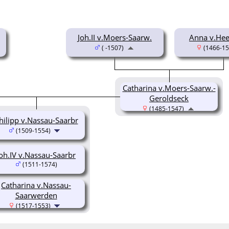
Joh.II v.Moers-Saarw.
Anna v.He
( -1507)
(1466-15
Catharina v.Moers-Saarw.-
Geroldseck
(1485-1547)
hilipp v.Nassau-Saarbr
(1509-1554)
Joh.IV v.Nassau-Saarbr
(1511-1574)
Catharina v.Nassau-
Saarwerden
(1517-1553)