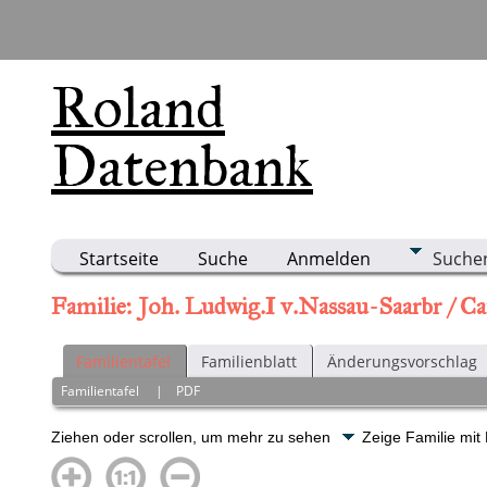
Roland
Datenbank
Startseite
Suche
Anmelden
Suche
Familie: Joh. Ludwig.I v.Nassau-Saarbr / 
Familientafel
Familienblatt
Änderungsvorschlag
Familientafel
|
PDF
Ziehen oder scrollen, um mehr zu sehen
Zeige Familie mit