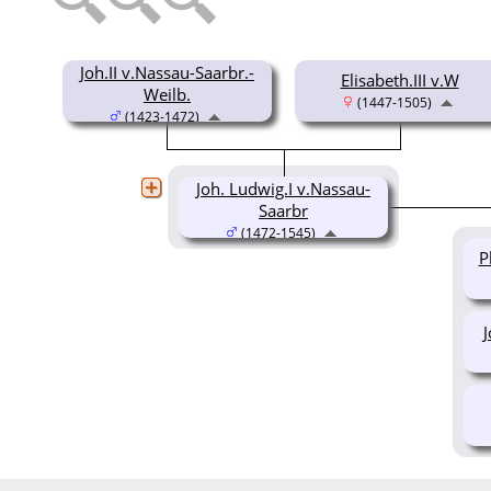
Joh.II v.Nassau-Saarbr.-
Elisabeth.III v.W
Weilb.
(1447-1505)
(1423-1472)
Joh. Ludwig.I v.Nassau-
Saarbr
(1472-1545)
P