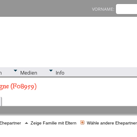
VORNAME:
n
Medien
Info
logne (F08959)
 Ehepartner
Zeige Familie mit Eltern
Wähle andere Ehepartne