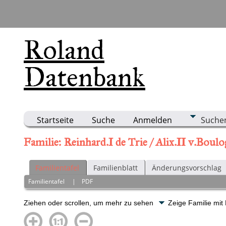
Roland
Datenbank
Startseite
Suche
Anmelden
Suche
Familie: Reinhard.I de Trie / Alix.II v.Bou
Familientafel
Familienblatt
Änderungsvorschlag
Familientafel
|
PDF
Ziehen oder scrollen, um mehr zu sehen
Zeige Familie mit