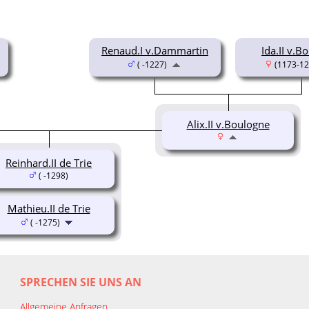
Renaud.I v.Dammartin
Ida.II v.B
( -1227)
(1173-12
Alix.II v.Boulogne
Reinhard.II de Trie
( -1298)
Mathieu.II de Trie
( -1275)
SPRECHEN SIE UNS AN
Allgemeine Anfragen