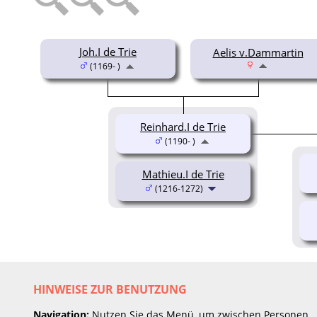
Joh.I de Trie
Aelis v.Dammartin
(1169- )
Reinhard.I de Trie
(1190- )
Mathieu.I de Trie
(1216-1272)
HINWEISE ZUR BENUTZUNG
Navigation:
Nutzen Sie das Menü, um zwischen Personen,