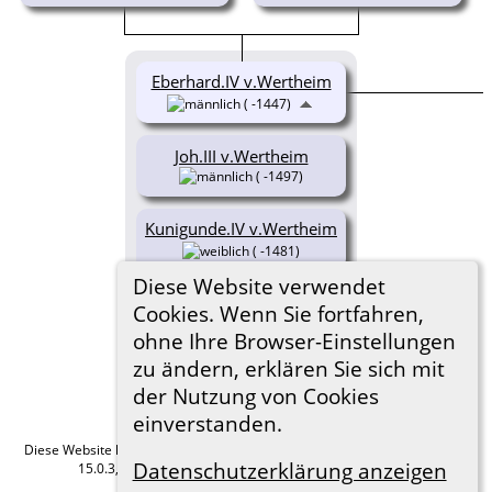
Eberhard.IV v.Wertheim
( -1447)
Joh.III v.Wertheim
( -1497)
Kunigunde.IV v.Wertheim
( -1481)
Diese Website verwendet
Anna v.Wertheim
Cookies. Wenn Sie fortfahren,
(1435-1497)
ohne Ihre Browser-Einstellungen
zu ändern, erklären Sie sich mit
der Nutzung von Cookies
einverstanden.
Diese Website läuft mit
The Next Generation of Genealogy Sitebuilding
v.
Datenschutzerklärung anzeigen
15.0.3, programmiert von Darrin Lythgoe © 2001-2026.