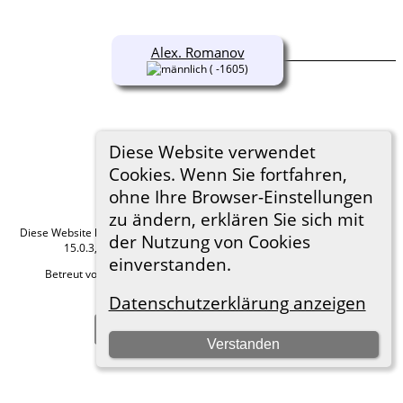
Alex. Romanov
( -1605)
Diese Website verwendet
Cookies. Wenn Sie fortfahren,
ohne Ihre Browser-Einstellungen
zu ändern, erklären Sie sich mit
Diese Website läuft mit
The Next Generation of Genealogy Sitebuilding
v.
der Nutzung von Cookies
15.0.3, programmiert von Darrin Lythgoe © 2001-2026.
einverstanden.
Betreut von
Roland zu Dortmund e.V.
. |
Datenschutzerklärung
.
Datenschutzerklärung anzeigen
Hier geht es zum Impressum
Zur Desktop-Webseite wechseln
Verstanden