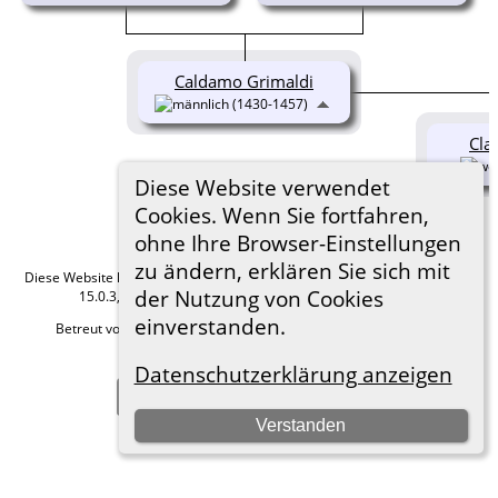
Caldamo Grimaldi
(1430-1457)
Cla
Diese Website verwendet
Cookies. Wenn Sie fortfahren,
ohne Ihre Browser-Einstellungen
zu ändern, erklären Sie sich mit
Diese Website läuft mit
The Next Generation of Genealogy Sitebuilding
v.
der Nutzung von Cookies
15.0.3, programmiert von Darrin Lythgoe © 2001-2026.
einverstanden.
Betreut von
Roland zu Dortmund e.V.
. |
Datenschutzerklärung
.
Hier geht es zum Impressum
Datenschutzerklärung anzeigen
Zur Desktop-Webseite wechseln
Verstanden