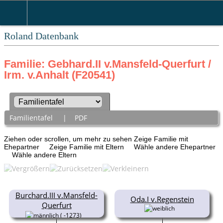
Roland Datenbank
Familie: Gebhard.II v.Mansfeld-Querfurt /
Irm. v.Anhalt (F20541)
Familientafel
|
PDF
Ziehen oder scrollen, um mehr zu sehen
Zeige Familie mit
Ehepartner
Zeige Familie mit Eltern
Wähle andere Ehepartner
Wähle andere Eltern
Burchard.III v.Mansfeld-
Oda.I v.Regenstein
Querfurt
( -1273)