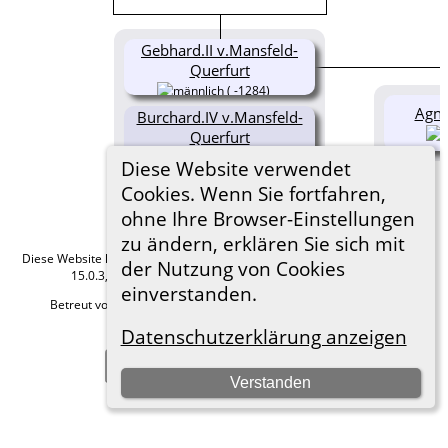
Gebhard.II v.Mansfeld-
Querfurt
( -1284)
Agne
Burchard.IV v.Mansfeld-
Querfurt
(1250-1300)
Diese Website verwendet
Cookies. Wenn Sie fortfahren,
ohne Ihre Browser-Einstellungen
zu ändern, erklären Sie sich mit
Diese Website läuft mit
The Next Generation of Genealogy Sitebuilding
v.
der Nutzung von Cookies
15.0.3, programmiert von Darrin Lythgoe © 2001-2026.
einverstanden.
Betreut von
Roland zu Dortmund e.V.
. |
Datenschutzerklärung
.
Datenschutzerklärung anzeigen
Hier geht es zum Impressum
Zur Desktop-Webseite wechseln
Verstanden