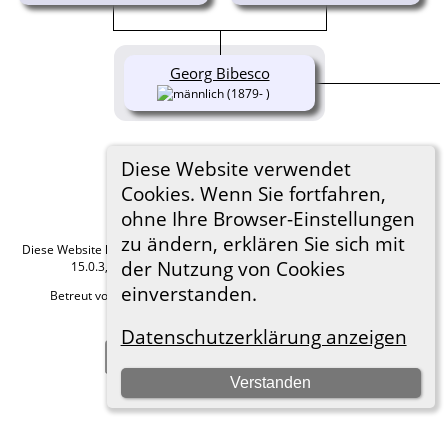
Georg Bibesco
(1879- )
Diese Website verwendet
Cookies. Wenn Sie fortfahren,
ohne Ihre Browser-Einstellungen
zu ändern, erklären Sie sich mit
Diese Website läuft mit
The Next Generation of Genealogy Sitebuilding
v.
der Nutzung von Cookies
15.0.3, programmiert von Darrin Lythgoe © 2001-2026.
einverstanden.
Betreut von
Roland zu Dortmund e.V.
. |
Datenschutzerklärung
.
Hier geht es zum Impressum
Datenschutzerklärung anzeigen
Zur Desktop-Webseite wechseln
Verstanden